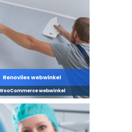
Renovlies webwinkel
WooCommerce webwinkel