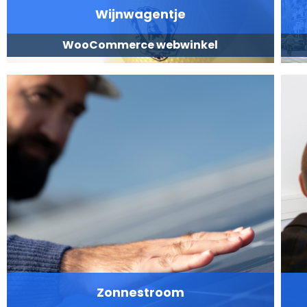
Wijnwagentje
WooCommerce webwinkel
Zonnestroom