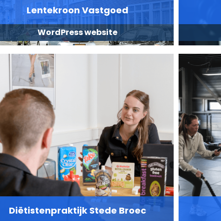
Lentekroon Vastgoed
WordPress website
Diëtistenpraktijk Stede Broec