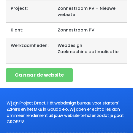
Project:
Zonnestroom PV – Nieuwe
website
Klant:
Zonnestroom PV
Werkzaamheden:
Webdesign
Zoekmachine optimalisatie
Ga naar de website
Wij zijn Project Direct. Hét webdesign bureau voor starters’
ZZP’ers en het MKB in Gouda e.o. Wij doen er echt alles aan
om meer rendement uit jouw website te halen zodat je gaat
GROEIEN!