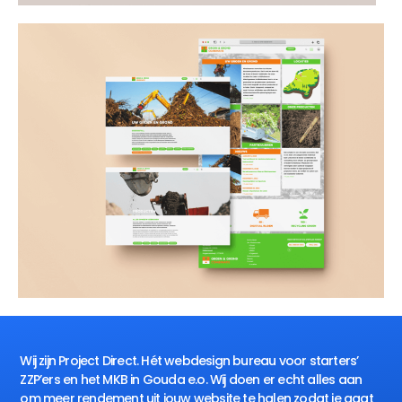
Wij zijn Project Direct. Hét webdesign bureau voor starters’
ZZP’ers en het MKB in Gouda e.o. Wij doen er echt alles aan
om meer rendement uit jouw website te halen zodat je gaat