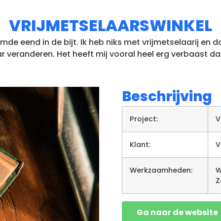
VRIJMETSELAARSWINKEL
de eend in de bijt. Ik heb niks met vrijmetselaarij en d
aar veranderen. Het heeft mij vooral heel erg verbaast da
Beschrijving
Project:
V
Klant:
V
Werkzaamheden:
W
Z
Ga naar de website