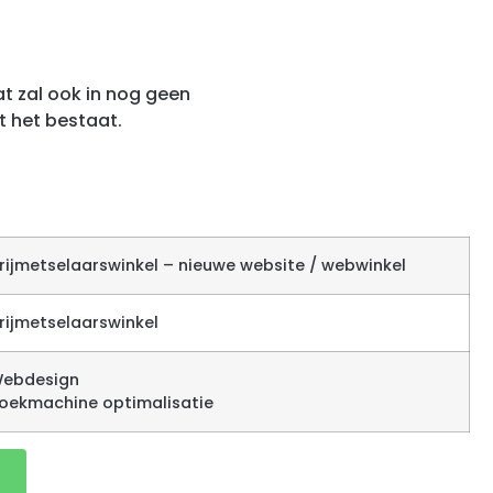
at zal ook in nog geen
t het bestaat.
rijmetselaarswinkel – nieuwe website / webwinkel
rijmetselaarswinkel
ebdesign
oekmachine optimalisatie