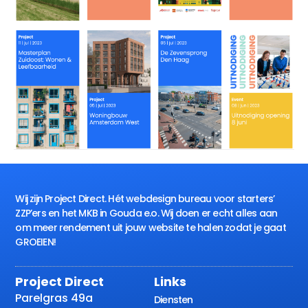
Wij zijn Project Direct. Hét webdesign bureau voor starters’
ZZP’ers en het MKB in Gouda e.o. Wij doen er echt alles aan
om meer rendement uit jouw website te halen zodat je gaat
GROEIEN!
Project Direct
Links
Parelgras 49a
Diensten