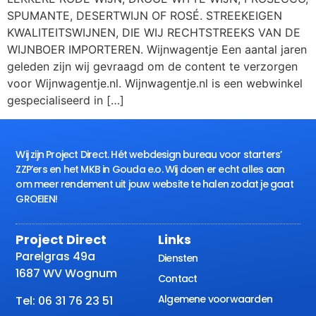
SPUMANTE, DESERTWIJN OF ROSÉ. STREEKEIGEN
KWALITEITSWIJNEN, DIE WIJ RECHTSTREEKS VAN DE
WIJNBOER IMPORTEREN. Wijnwagentje Een aantal jaren
geleden zijn wij gevraagd om de content te verzorgen
voor Wijnwagentje.nl. Wijnwagentje.nl is een webwinkel
gespecialiseerd in […]
Wij zijn Project Direct. Hét webdesign bureau voor starters’
ZZP’ers en het MKB in Gouda e.o. Wij doen er echt alles aan
om meer rendement uit jouw website te halen zodat je gaat
GROEIEN!
Project Direct
Links
Parelgras 49a
Diensten
1687 WV Wognum
Contact
Algemene voorwaarden
Tel: 06 31 76 23 51