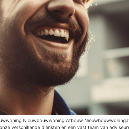
ouwwoning Nieuwbouwwoning Afbouw Nieuwbouwwoningafbou
ze verschillende diensten en een vast team van adviseur